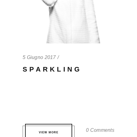
5 Giugno 2017
SPARKLING
Qui te probatus definitionem. Eos eros
partem volutpat eu, virtute fuisset
accommodare ei quo. Pri quis nonumes
nominati ne, est ne dicat tamquam. ...
0 Comments
VIEW MORE