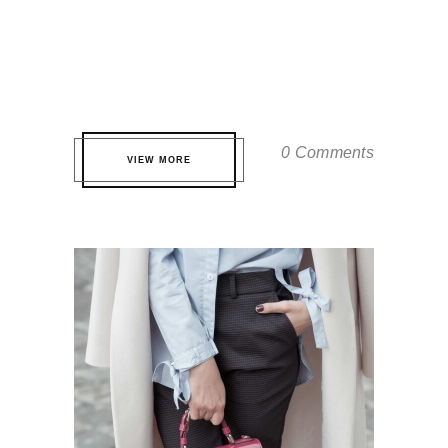
Qui te probatus definitionem. Eos eros
partem volutpat eu, virtute fuisset
accommodare ei quo. Pri quis nonumes
nominati ne, est ne dicat tamquam. ...
0 Comments
VIEW MORE