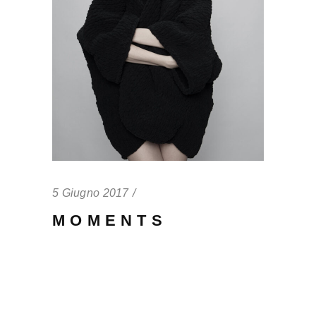
5 Giugno 2017
MOMENTS
Qui te probatus definitionem. Eos eros
partem volutpat eu, virtute fuisset
accommodare ei quo. Pri quis nonumes
nominati ne, est ne dicat tamquam. ...