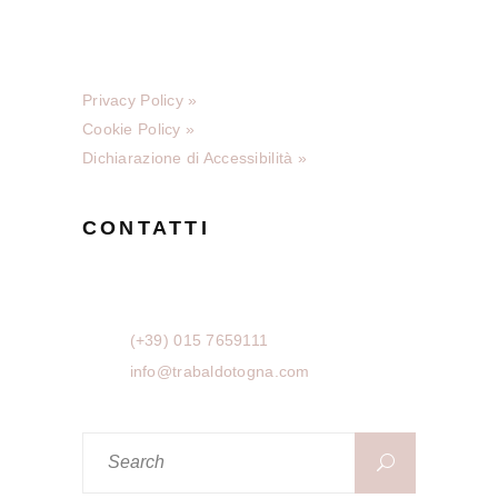
P.Iva 01679330025
C.F. 10122260150
Copyright © 2025
Privacy Policy »
Cookie Policy »
Dichiarazione di Accessibilità »
CONTATTI
Via Bartolomeo Sella 5
13867 Pray (BIELLA)
(+39) 015 7659111
info@trabaldotogna.com
Search
for: