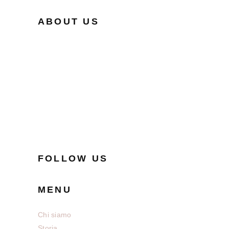
ABOUT US
Suspendisse potenti. Nunc ipsum felis,
ullamcorper id suscipit vitae,
pellentesque eget lectus. Pellentesque
habitant morbi tristique senectus et
netus et malesuada fames ac turpis
egestas. Maecenas condimentum rutrum
nisl, at fermentum turpis vulputate quis
FOLLOW US
MENU
Chi siamo
Storia