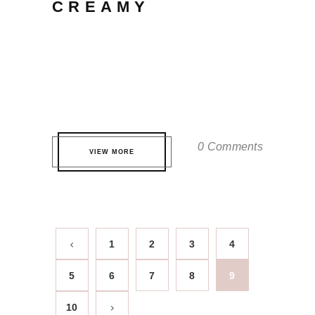
CREAMY
Qui te probatus definitionem. Eos eros
partem volutpat eu, virtute fuisset
accommodare ei quo. Pri quis nonumes
nominati ne, est ne dicat tamquam. ...
0 Comments
VIEW MORE
1
2
3
4
5
6
7
8
9
10