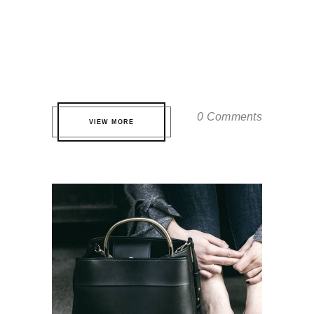
Qui te probatus definitionem. Eos eros
partem volutpat eu, virtute fuisset
accommodare ei quo. Pri quis nonumes
nominati ne, est ne dicat tamquam. ...
0 Comments
VIEW MORE