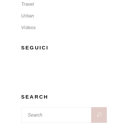
Travel
Urban
Videos
SEGUICI
Rimani in contatto con noi seguendoci sui
nostri canali social
SEARCH
Search
for: