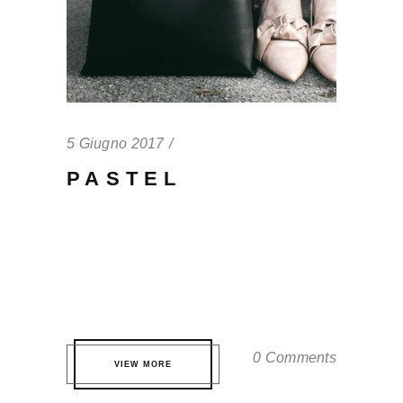
5 Giugno 2017
PASTEL
Qui te probatus definitionem. Eos eros
partem volutpat eu, virtute fuisset
accommodare ei quo. Pri quis nonumes
nominati ne, est ne dicat tamquam. ...
0 Comments
VIEW MORE