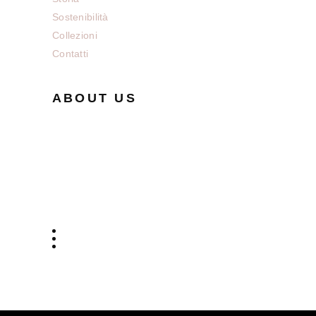
Sostenibilità
Collezioni
Contatti
ABOUT US
This is some dummy copy. You’re not
really supposed to read this dummy
copy, it is just a place holder for people
who need some type to visualize.