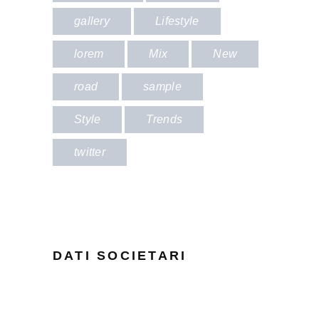
gallery
Lifestyle
lorem
Mix
New
road
sample
Style
Trends
twitter
DATI SOCIETARI
TRABALDO TOGNA S.p.A.
Cod.Fatt. Elettronica: A4707H7