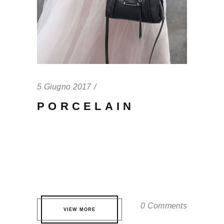
5 Giugno 2017
PORCELAIN
Qui te probatus definitionem. Eos eros
partem volutpat eu, virtute fuisset
accommodare ei quo. Pri quis nonumes
nominati ne, est ne dicat tamquam. ...
0 Comments
VIEW MORE