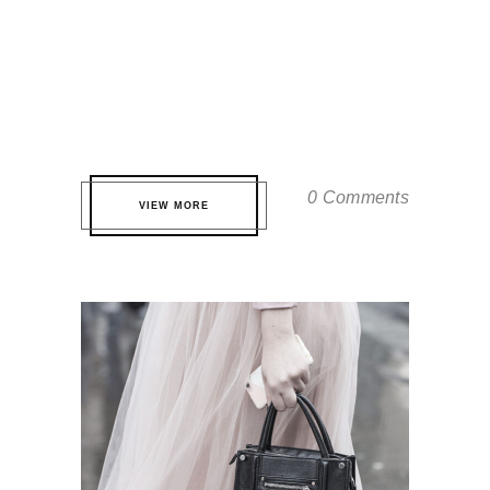
Qui te probatus definitionem. Eos eros
partem volutpat eu, virtute fuisset
accommodare ei quo. Pri quis nonumes
nominati ne, est ne dicat tamquam. ...
0 Comments
VIEW MORE