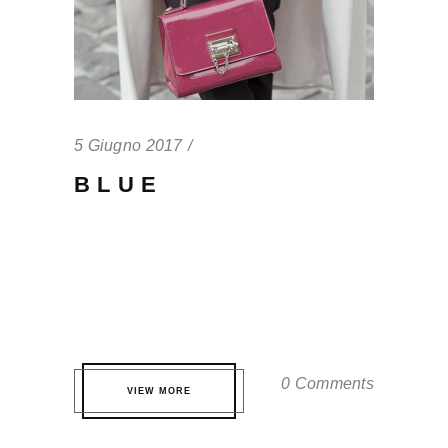
5 Giugno 2017
BLUE
Qui te probatus definitionem. Eos eros
partem volutpat eu, virtute fuisset
accommodare ei quo. Pri quis nonumes
nominati ne, est ne dicat tamquam. ...
0 Comments
VIEW MORE