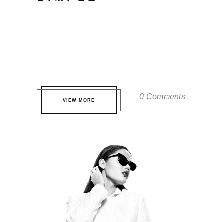
Qui te probatus definitionem. Eos eros
partem volutpat eu, virtute fuisset
accommodare ei quo. Pri quis nonumes
nominati ne, est ne dicat tamquam. ...
0 Comments
VIEW MORE