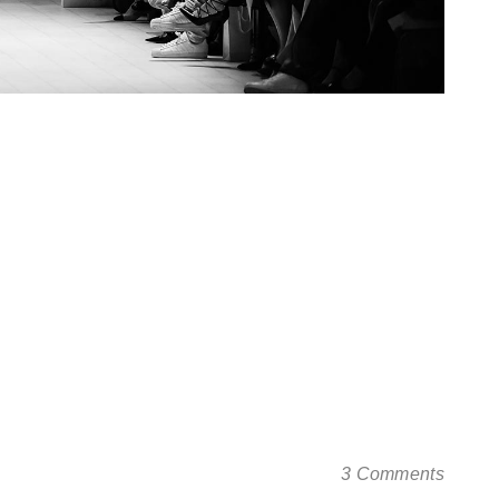
E
nec venenatis ante quis orci eleifend, ut
lla semper. Aliquam ullamcorper, risus nec
end feugiat tellus urna vitae mauris. Sed efficitur
vida. Morbi a leo non nunc fermentum laoreet. Cras
sed tempus congue, nibh risus blandit nisl, sit amet
3 Comments