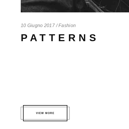
10 Giugno 2017
Fashion
PATTERNS
Aliquam id imperdiet sapien, quis interdum ante. Do
condimentum risus ornare. Vivamus accumsan fringi
scelerisque pharetra, urna tellus rutrum massa, eleif
molestie varius. Nunc suscipit finibus purus in gra
convallis id neque in fermentum. In posuere, metus 
cursus odio mi...
VIEW MORE