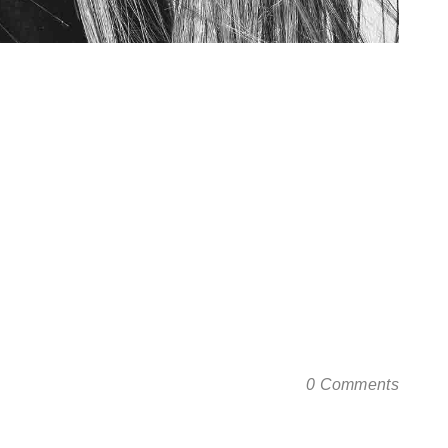
nec venenatis ante quis orci eleifend, ut
lla semper. Aliquam ullamcorper, risus nec
end feugiat tellus urna vitae mauris. Sed efficitur
vida. Morbi a leo non nunc fermentum laoreet. Cras
sed tempus congue, nibh risus blandit nisl, sit amet
0 Comments