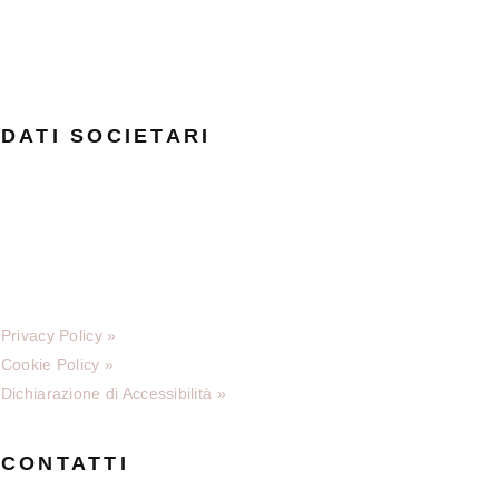
DATI SOCIETARI
TRABALDO TOGNA S.p.A.
Cod.Fatt. Elettronica: A4707H7
P.Iva 01679330025
C.F. 10122260150
Copyright © 2025
Privacy Policy »
Cookie Policy »
Dichiarazione di Accessibilità »
CONTATTI