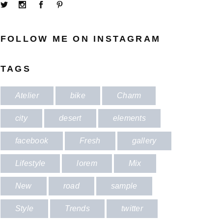
FOLLOW ME ON INSTAGRAM
TAGS
Atelier
bike
Charm
city
desert
elements
facebook
Fresh
gallery
Lifestyle
lorem
Mix
New
road
sample
Style
Trends
twitter