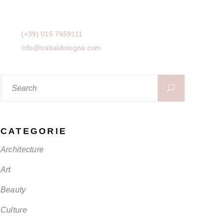
Via Bartolomeo Sella 5
13867 Pray (BIELLA)
(+39) 015 7659111
info@trabaldotogna.com
Search
for:
CATEGORIE
Architecture
Art
Beauty
Culture