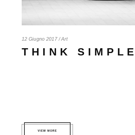
12 Giugno 2017
Art
THINK SIMPL
Aliquam id imperdiet sapien, quis interdum ante. Do
condimentum risus ornare. Vivamus accumsan fringi
scelerisque pharetra, urna tellus rutrum massa, eleif
molestie varius. Nunc suscipit finibus purus in gra
convallis id neque in fermentum. In posuere, metus 
cursus odio mi...
VIEW MORE