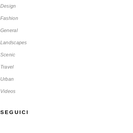
Design
Fashion
General
Landscapes
Scenic
Travel
Urban
Videos
SEGUICI
Rimani in contatto con noi seguendoci sui nostri canali