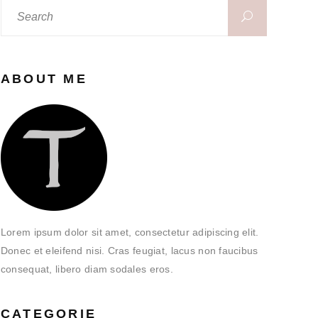
Search
for:
ABOUT ME
Lorem ipsum dolor sit amet, consectetur adipiscing elit.
Donec et eleifend nisi. Cras feugiat, lacus non faucibus
consequat, libero diam sodales eros.
CATEGORIE