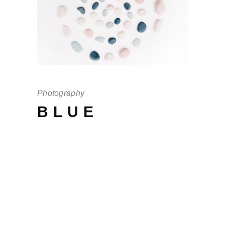
Photography
BLUE
Offendit intellegebat mei no, in eos
scaevola adversarium, cu cum debet
persius. His quis vulputate te, per an
audiam periculis, per brut iudico te
tantas. Ferri ex ea pertinax, ea vel
magna brut eu volutpat. Quas elitr cu
pro, ornatus interesset sea at virtute.