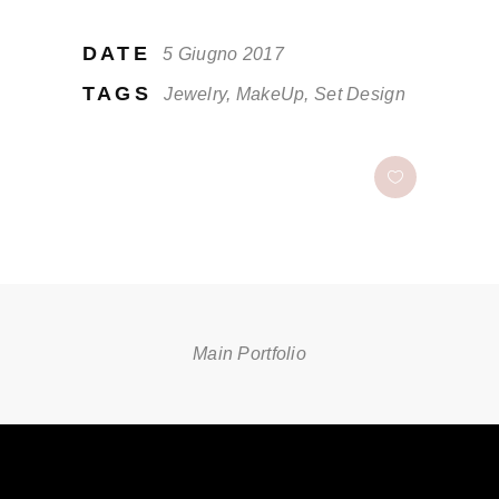
DATE
5 Giugno 2017
TAGS
Jewelry, MakeUp, Set Design
Main Portfolio