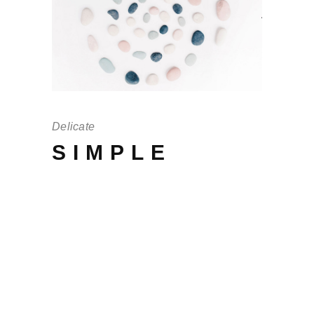
Delicate
SIMPLE
Offendit intellegebat mei no, scaevola in
eos adversarium, cu cum debet persius.
His quis vulputate te, per audiam
periculis an, per brut iudico te tantas.
Ferri ex ea pertinax, ea vel magna brut
eu volutpat. Quas elitr cu pro, ornatus
interesset sea at appellantur quo id.