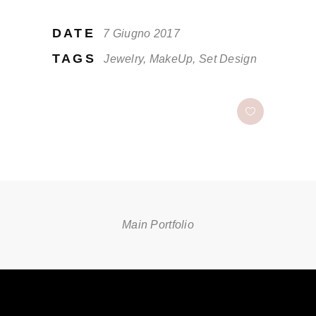
DATE
7 Giugno 2017
TAGS
Jewelry, MakeUp, Set Design
Main Portfolio