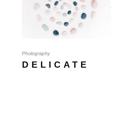
Photography
DELICATE
Offendit intellegebat mei no, in eos
scaevola adversarium, cu cum debet
persius. His quis vulputate te, per an
audiam periculis, per brut iudico te
tantas. Ferri ex ea pertinax, ea vel
magna brut eu volutpat. Quas elitr cu
pro, ornatus interesset sea at virtute.