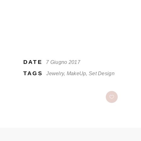
Ferri ex ea pertinax, ea vel magna brute
eu volutpat. Quas elitr cu pro, ornatus
interesset sea at appellantur. Quo id
libris animal eos purto, labores natum
veli. Te vel unum sapientem. Vim etiam
integre te.
DATE
7 Giugno 2017
TAGS
Jewelry, MakeUp, Set Design