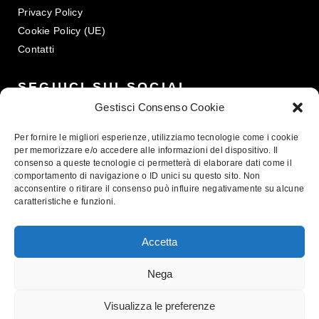
Privacy Policy
Cookie Policy (UE)
Contatti
SEGUICI SUI SOCIAL
Gestisci Consenso Cookie
Per fornire le migliori esperienze, utilizziamo tecnologie come i cookie
per memorizzare e/o accedere alle informazioni del dispositivo. Il
consenso a queste tecnologie ci permetterà di elaborare dati come il
comportamento di navigazione o ID unici su questo sito. Non
acconsentire o ritirare il consenso può influire negativamente su alcune
caratteristiche e funzioni.
Trabaldo Togna S.p.A. - Sede legale Via B.Sella 5, 13867
Accetta
Pray (BI) - Tel +390157659111 - VAT 01679330025 - PEC
trabaldotogna@pec.esseweb.eu
Nega
Visualizza le preferenze