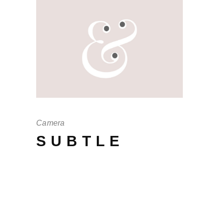
Camera
SUBTLE
Offendit intellegebat mei no, scaevola in
eos adversarium, cu cum debet persius.
His quis vulputate te, per audiam
periculis an, per brute iudico te tantas.