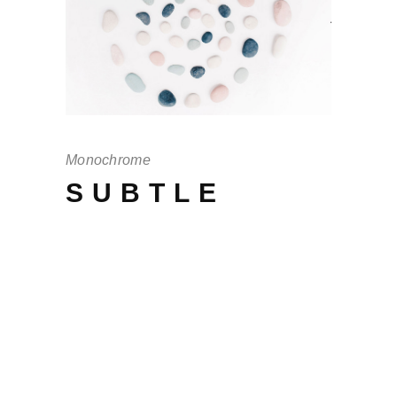
Monochrome
SUBTLE
Offendit intellegebat mei no, in eos
scaevola adversarium, cu cum debet
persius. His quis vulputate te, per an
audiam periculis, per brut iudico te
tantas. Ferri ex ea pertinax, ea vel
magna brut eu volutpat. Quas elitr cu
pro, ornatus interesset sea at virtute.