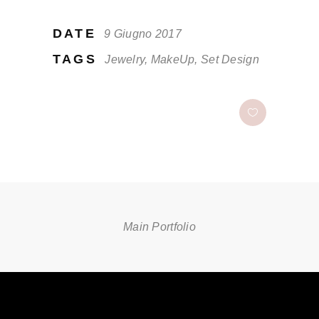
DATE
9 Giugno 2017
TAGS
Jewelry, MakeUp, Set Design
Main Portfolio