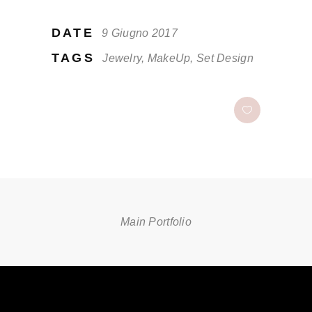
DATE
9 Giugno 2017
TAGS
Jewelry, MakeUp, Set Design
Main Portfolio