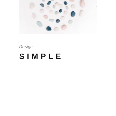
Design
SIMPLE
Offendit intellegebat mei no, in eos
scaevola adversarium, cu cum debet
persius. His quis vulputate te, per an
audiam periculis, per brut iudico te
tantas. Ferri ex ea pertinax, ea vel
magna brut eu volutpat. Quas elitr cu
pro, ornatus interesset sea at virtute.