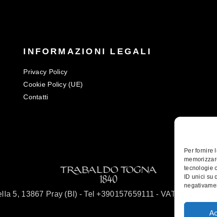
INFORMAZIONI LEGALI
Privacy Policy
Cookie Policy (UE)
Contatti
Per fornire 
memorizzare
tecnologie 
ID unici su 
negativamen
Sella 5, 13867 Pray (BI) - Tel +390157659111 - VAT 016793
Ac