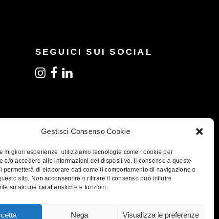
SEGUICI SUI SOCIAL
Gestisci Consenso Cookie
le migliori esperienze, utilizziamo tecnologie come i cookie per
 e/o accedere alle informazioni del dispositivo. Il consenso a queste
ci permetterà di elaborare dati come il comportamento di navigazione o
questo sito. Non acconsentire o ritirare il consenso può influire
te su alcune caratteristiche e funzioni.
30025 - PEC trabaldotogna@pec.esseweb.eu
cetta
Nega
Visualizza le preferenze