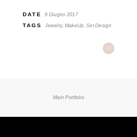
DATE
9 Giugno 2017
TAGS
Jewelry, MakeUp, Set Design
Main Portfolio