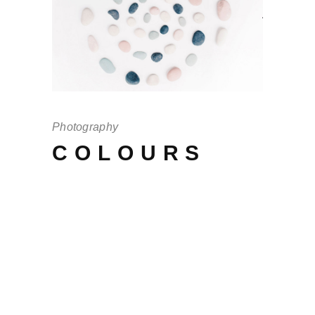
Photography
COLOURS
Offendit intellegebat mei no, in eos
scaevola adversarium, cu cum debet
persius. His quis vulputate te, per an
audiam periculis, per brut iudico te
tantas. Ferri ex ea pertinax, ea vel
magna brut eu volutpat. Quas elitr cu
pro, ornatus interesset sea at virtute.